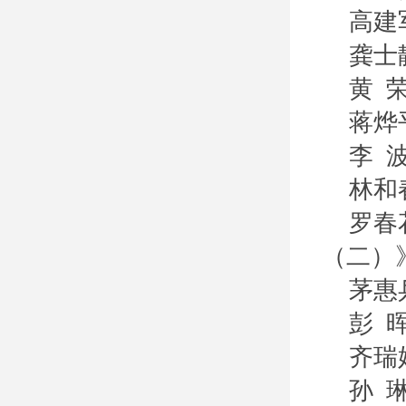
高建
龚士
黄 
蒋烨
李 
林和
罗春
（二）
茅惠
彭 
齐瑞
孙 