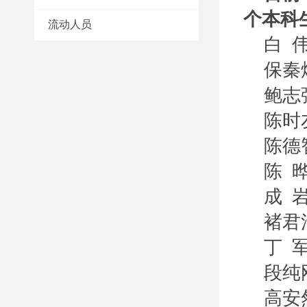
个本科
流动人员
白 
保秦
鲍志
陈时
陈德
陈 
成 
褚君
丁 
段纯
高安