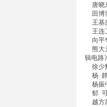
唐晓
田博
王基
王连
向平
熊大
辑电路
徐少
杨 
杨振
郁 
越方