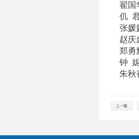
翟国
仉 
张媛
赵庆
郑勇
钟 
朱秋